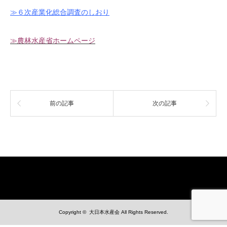
≫６次産業化総合調査のしおり
≫農林水産省ホームページ
前の記事
次の記事
Copyright ©
大日本水産会
All Rights Reserved.