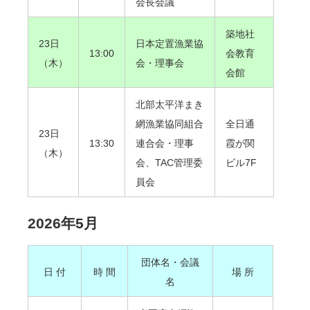
会長会議
築地社
23日
日本定置漁業協
13:00
会教育
（木）
会・理事会
会館
北部太平洋まき
網漁業協同組合
全日通
23日
13:30
連合会・理事
霞が関
（木）
会、TAC管理委
ビル7F
員会
2026年5月
団体名・会議
日 付
時 間
場 所
名