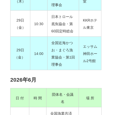
（木）
室
理事会
日本トロール
29日
KKRホテ
10:30
底魚協会・第
（金）
ル東京
60回定時総会
全国近海かつ
エッサム
29日
お・まぐろ漁
14:00
神田ホー
（金）
業協会・第1回
ル2号館
理事会
2026年6月
団体名・会議
日 付
時 間
場 所
名
全国漁業共済