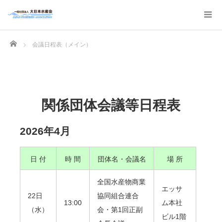
Home
会議日程表（メイン）
関係団体会議等日程表
2026年4月
日 付
時 間
団体名・会議名
場 所
全国水産物商業
エッサ
22日
協同組合連合
13:00
ム本社
（水）
会・第1回正副
ビル1階