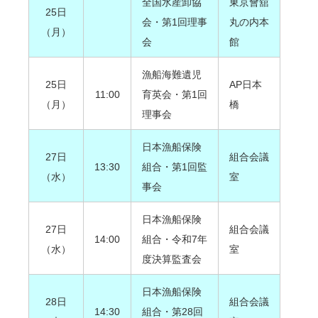
全国水産卸協
東京會舘
25日
会・第1回理事
丸の内本
（月）
会
館
漁船海難遺児
25日
AP日本
11:00
育英会・第1回
（月）
橋
理事会
日本漁船保険
27日
組合会議
13:30
組合・第1回監
（水）
室
事会
日本漁船保険
27日
組合会議
14:00
組合・令和7年
（水）
室
度決算監査会
日本漁船保険
28日
組合会議
14:30
組合・第28回