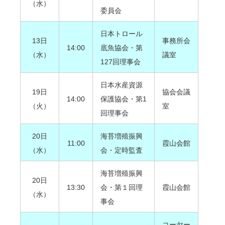
（水）
委員会
日本トロール
13日
事務所会
14:00
底魚協会・第
（水）
議室
127回理事会
日本水産資源
19日
協会会議
14:00
保護協会・第1
（火）
室
回理事会
20日
海苔増殖振興
11:00
霞山会館
（水）
会・定時監査
海苔増殖振興
20日
13:30
会・第１回理
霞山会館
（水）
事会
コーヤー