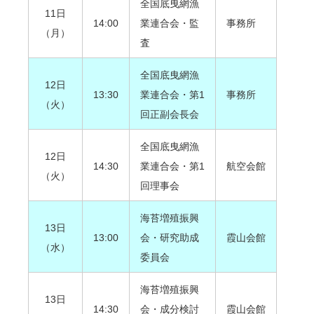
全国底曳網漁
11日
14:00
業連合会・監
事務所
（月）
査
全国底曳網漁
12日
13:30
業連合会・第1
事務所
（火）
回正副会長会
全国底曳網漁
12日
14:30
業連合会・第1
航空会館
（火）
回理事会
海苔増殖振興
13日
13:00
会・研究助成
霞山会館
（水）
委員会
海苔増殖振興
13日
14:30
会・成分検討
霞山会館