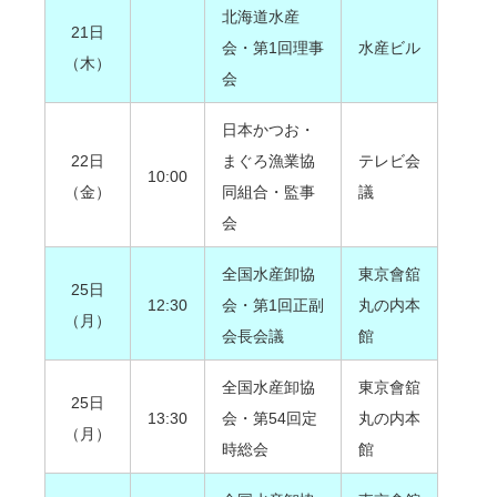
北海道水産
21日
会・第1回理事
水産ビル
（木）
会
日本かつお・
22日
まぐろ漁業協
テレビ会
10:00
（金）
同組合・監事
議
会
全国水産卸協
東京會舘
25日
12:30
会・第1回正副
丸の内本
（月）
会長会議
館
全国水産卸協
東京會舘
25日
13:30
会・第54回定
丸の内本
（月）
時総会
館