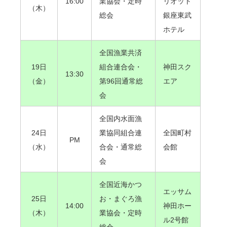
16:00
業協会・定時
リオット
（木）
総会
銀座東武
ホテル
全国漁業共済
19日
組合連合会・
神田スク
13:30
（金）
第96回通常総
エア
会
全国内水面漁
24日
業協同組合連
全国町村
PM
（水）
合会・通常総
会館
会
全国近海かつ
エッサム
25日
お・まぐろ漁
14:00
神田ホー
（木）
業協会・定時
ル2号館
総会