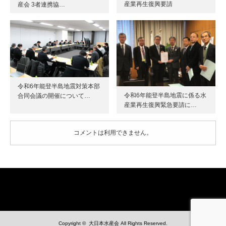
産業再生復興要請
産会 3者連携協…
令和6年能登半島地震対策本部
令和6年能登半島地震に係る水
合同会議の開催について…
産業再生復興緊急要請に…
コメントは利用できません。
Copyright ©
大日本水産会
All Rights Reserved.