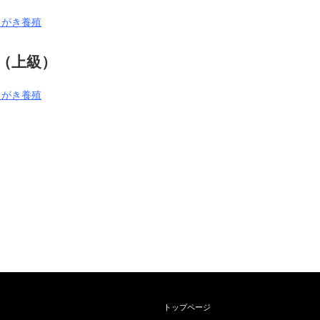
まがき養殖
（上級）
まがき養殖
トップページ