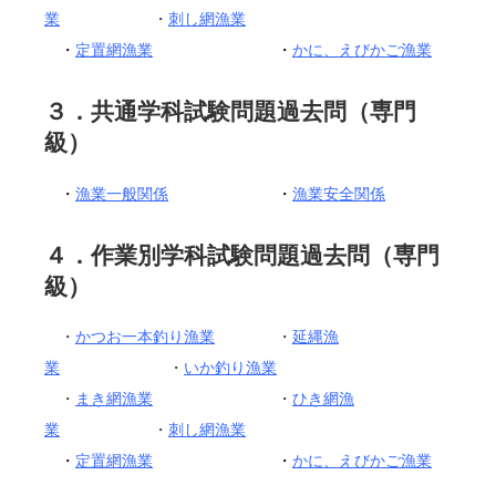
業
・
刺し網漁業
・
定置網漁業
・
かに、えびかご漁業
３．共通学科試験問題過去問（専門
級）
・
漁業一般関係
・
漁業安全関係
４．作業別学科試験問題過去問（専門
級）
・
かつお一本釣り漁業
・
延縄漁
業
・
いか釣り漁業
・
まき網漁業
・
ひき網漁
業
・
刺し網漁業
・
定置網漁業
・
かに、えびかご漁業