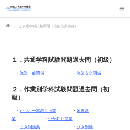
Home
公表用学科試験問題（漁船漁業職種）
１．共通学科試験問題過去問（初級）
・
漁業一般関係
・
漁業安全関係
２．作業別学科試験問題過去問（初
級）
・
かつお一本釣り漁業
・
延縄漁
業
・
いか釣り漁業
・
まき網漁業
・
ひき網漁