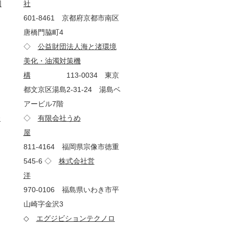
団
社
601-8461 京都府京都市南区
唐橋門脇町4
◇
公益財団法人海と渚環境
美化・油濁対策機
構
113-0034 東京
都文京区湯島2-31-24 湯島ベ
アービル7階
会
◇
有限会社うめ
屋
811-4164 福岡県宗像市徳重
545-6 ◇
株式会社営
洋
970-0106 福島県いわき市平
山崎字金沢3
◇
エグジビションテクノロ