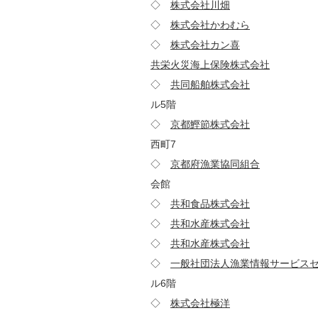
◇
株式会社川畑
314-0
◇
株式会社かわむら
988-
◇
株式会社カン喜
745-1
共栄火災海上保険株式会社
105
◇
共同船舶株式会社
104-
ル5階
◇
京都鰹節株式会社
601-
西町7
◇
京都府漁業協同組合
624-
会館
◇
共和食品株式会社
421-
◇
共和水産株式会社
027-
◇
共和水産株式会社
684-
◇
一般社団法人漁業情報サービス
ル6階
◇
株式会社極洋
107-00