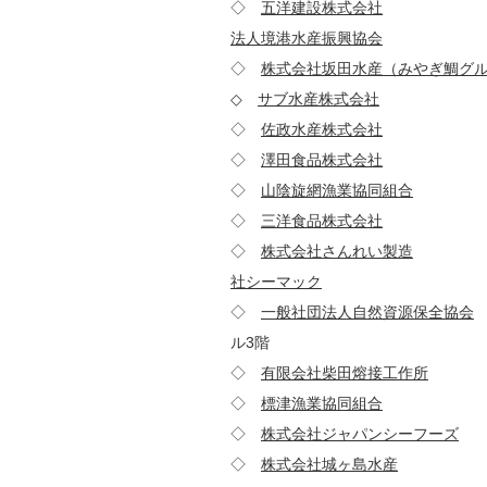
◇
五洋建設株式会社
112-
法人境港水産振興協会
684-0
◇
株式会社坂田水産（みやぎ鯛グ
◇
サブ水産株式会社
875-
◇
佐政水産株式会社
410-
◇
澤田食品株式会社
651-
◇
山陰旋網漁業協同組合
684
◇
三洋食品株式会社
272-
◇
株式会社さんれい製造
692
社シーマック
286-00
◇
一般社団法人自然資源保全協会
ル3階
◇
有限会社柴田熔接工作所
81
◇
標津漁業協同組合
086-
◇
株式会社ジャパンシーフーズ
8
◇
株式会社城ヶ島水産
238-