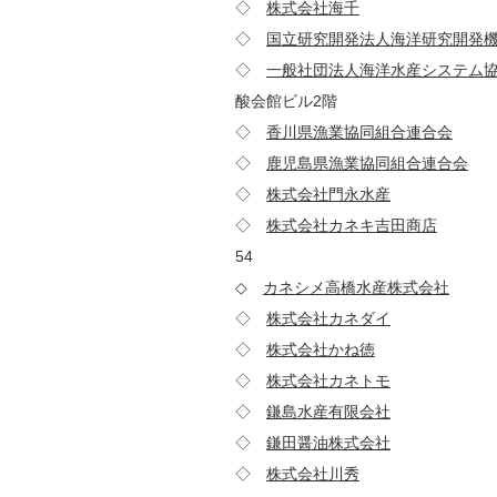
◇
株式会社海千
811-3
◇
国立研究開発法人海洋研究開発
◇
一般社団法人海洋水産システム
酸会館ビル2階
◇
香川県漁業協同組合連合会
76
◇
鹿児島県漁業協同組合連合会
8
◇
株式会社門永水産
684-
◇
株式会社カネキ吉田商店
98
54
◇
カネシメ高橋水産株式会社
06
◇
株式会社カネダイ
988-
◇
株式会社かね徳
669-2
◇
株式会社カネトモ
426-
◇
鎌島水産有限会社
678-
◇
鎌田醤油株式会社
762-
◇
株式会社川秀
027-0