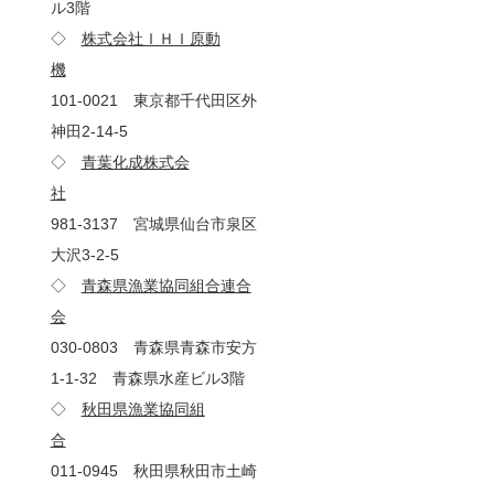
ル3階
◇
株式会社ＩＨＩ原動
機
101-0021 東京都千代田区外
神田2-14-5
◇
青葉化成株式会
社
981-3137 宮城県仙台市泉区
大沢3-2-5
◇
青森県漁業協同組合連合
会
030-0803 青森県青森市安方
1-1-32 青森県水産ビル3階
◇
秋田県漁業協同組
合
011-0945 秋田県秋田市土崎