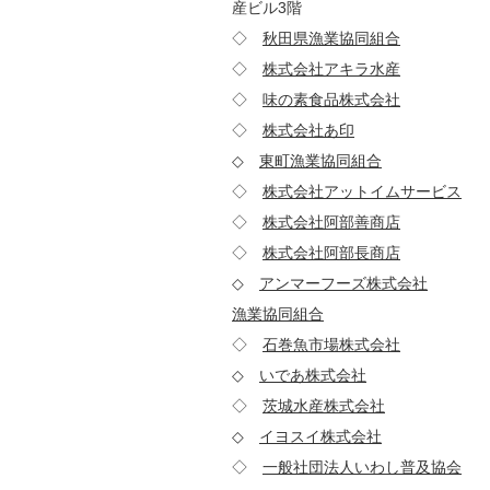
産ビル3階
◇
秋田県漁業協同組合
011-
◇
株式会社アキラ水産
810-
◇
味の素食品株式会社
210-
◇
株式会社あ印
311-12
◇
東町漁業協同組合
899-1
◇
株式会社アットイムサービス
2
◇
株式会社阿部善商店
985
◇
株式会社阿部長商店
988
◇
アンマーフーズ株式会社
90
漁業協同組合
920-0022
◇
石巻魚市場株式会社
986
◇
いであ株式会社
154-8
◇
茨城水産株式会社
310-
◇
イヨスイ株式会社
798-
◇
一般社団法人いわし普及協会
1