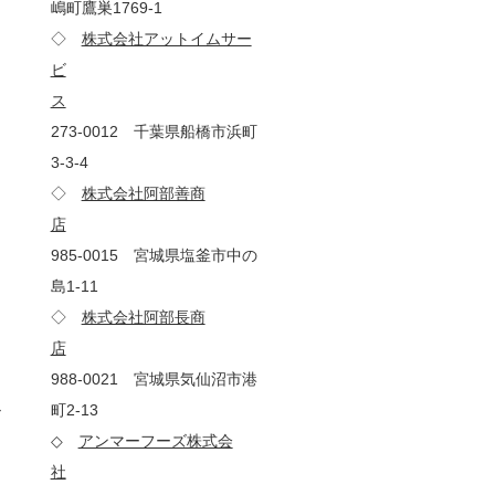
嶋町鷹巣1769-1
◇
株式会社アットイムサー
ビ
ス
273-0012 千葉県船橋市浜町
3-3-4
◇
株式会社阿部善商
店
985-0015 宮城県塩釜市中の
島1-11
◇
株式会社阿部長商
店
988-0021 宮城県気仙沼市港
ル
町2-13
◇
アンマーフーズ株式会
社