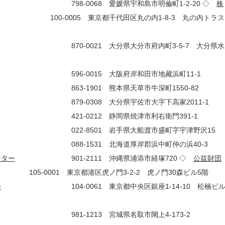
98-0068 愛媛県宇和島市明倫町1-2-20 ◇
株
 東京都千代田区丸の内1-8-3 丸の内トラス
0021 大分県大分市府内町3-5-7 大分県水
6-0015 大阪府岸和田市地藏浜町11-1
863-1901 熊本県天草市牛深町1550-82
0308 大分県宇佐市大字下高家2011-1
0212 静岡県焼津市利右衛門391-1
01 岩手県大船渡市盛町字宇津野沢15
1531 北海道厚岸郡浜中町仲の浜40-3
ンター
901-2111 沖縄県浦添市経塚720 ◇
公益財団
01 東京都港区虎ノ門3-2-2 虎ノ門30森ビル5階
会
104-0061 東京都中央区銀座1-14-10 松楠ビ
213 宮城県名取市閖上4-173-2