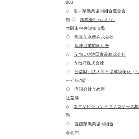
803
◇
岩手県漁業協同組合連合会
02
館 ◇
株式会社うおいち
553
大阪市中央卸売市場
◇
魚喜久水産株式会社
986
◇
魚津漁業協同組合
937-
◇
うつぼや池田食品株式会社
17
◇
うね乃株式会社
601-8
◇
公益財団法人海と渚環境美化・
ービル7階
◇
有限会社うめ屋
811-4
社営洋
970-0106
◇
エグジビションテクノロジーズ株
階
◇
愛媛県漁業協同組合
790-
産会館