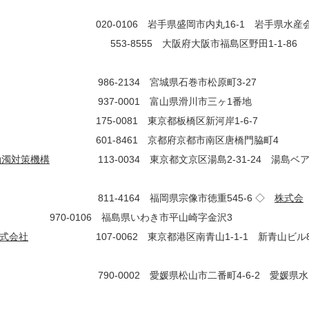
0-0106 岩手県盛岡市内丸16-1 岩手県水産
-8555 大阪府大阪市福島区野田1-1-86
-2134 宮城県石巻市松原町3-27
0001 富山県滑川市三ヶ1番地
5-0081 東京都板橋区新河岸1-6-7
461 京都府京都市南区唐橋門脇町4
油濁対策機構
113-0034 東京都文京区湯島2-31-24 湯島ベ
164 福岡県宗像市徳重545-6 ◇
株式会
 福島県いわき市平山崎字金沢3
式会社
107-0062 東京都港区南青山1-1-1 新青山ビル
0002 愛媛県松山市二番町4-6-2 愛媛県水