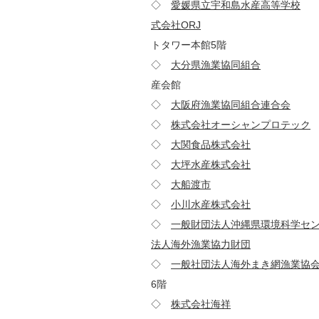
◇
愛媛県立宇和島水産高等学校
7
式会社ORJ
100-0005
トタワー本館5階
◇
大分県漁業協同組合
870-
産会館
◇
大阪府漁業協同組合連合会
59
◇
株式会社オーシャンプロテック
◇
大関食品株式会社
879-
◇
大坪水産株式会社
421-
◇
大船渡市
022-85
◇
小川水産株式会社
088-
◇
一般財団法人沖縄県環境科学セ
法人海外漁業協力財団
105-00
◇
一般社団法人海外まき網漁業協
6階
◇
株式会社海祥
981-1