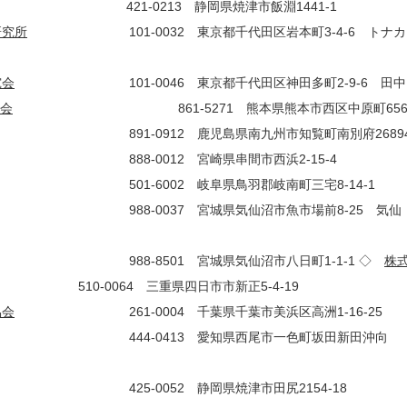
0213 静岡県焼津市飯淵1441-1
研究所
101-0032 東京都千代田区岩本町3-4-6 トナカ
究会
101-0046 東京都千代田区神田多町2-9-6 田中
会
861-5271 熊本県熊本市西区中原町65
0912 鹿児島県南九州市知覧町南別府2689
0012 宮崎県串間市西浜2-15-4
-6002 岐阜県鳥羽郡岐南町三宅8-14-1
0037 宮城県気仙沼市魚市場前8-25 気仙
01 宮城県気仙沼市八日町1-1-1 ◇
株
 三重県四日市市新正5-4-19
協会
261-0004 千葉県千葉市美浜区高洲1-16-25
0413 愛知県西尾市一色町坂田新田沖向
0052 静岡県焼津市田尻2154-18