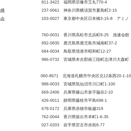
422 福岡県宗像市王丸770-4
機構
237-0061 神奈川県横須賀市夏島町2-15
協会
103-0027 東京都中央区日本橋3-15-8 アミノ
0-0031 香川県高松市北浜町8-25 漁連会館
92-0835 鹿児島県鹿児島市城南町37-2
0034 鳥取県境港市昭和町12-27
6-0732 宮城県本吉郡南三陸町志津川大森町
0-8671 北海道札幌市中央区北12条西20-1-10
0033 宮城県気仙沼市川口町1-100
406 兵庫県篠山市泉字脇谷2-10
0011 静岡県藤枝市平島698-1
0172 兵庫県赤穂市板越319
0044 香川県坂出市本町1-6-35
203 岩手県宮古市赤前8-77