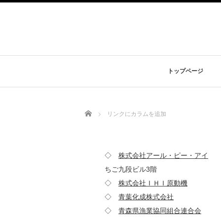
トップページ
Home
リンクにカラムを追加
◇
株式会社アール・ピー・アイ
1
ちご九段ビル3階
◇
株式会社ＩＨＩ原動機
101
◇
青葉化成株式会社
981-
◇
青森県漁業協同組合連合会
03