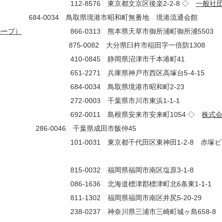
8576 東京都文京区後楽2-2-8 ◇
一般社
034 鳥取県境港市昭和町無番地 境港流通会館
ループ）
866-0313 熊本県天草市御所浦町御所浦5503
0082 大分県臼杵市稲田字一倍防1308
0845 静岡県沼津市千本港町41
2271 兵庫県神戸市西区高塚台5-4-15
-0034 鳥取県境港市昭和町2-23
0003 千葉県市川市東浜1-1-1
-0011 島根県安来市安来町1054 ◇
株式
46 千葉県成田市飯仲45
101-0031 東京都千代田区東神田1-2-8 赤塚ビ
5-0032 福岡県福岡市南区塩原3-1-8
1636 北海道標津郡標津町北6条東1-1-1
11-1302 福岡県福岡市南区井尻5-20-29
0237 神奈川県三浦市三崎町城ヶ島658-8