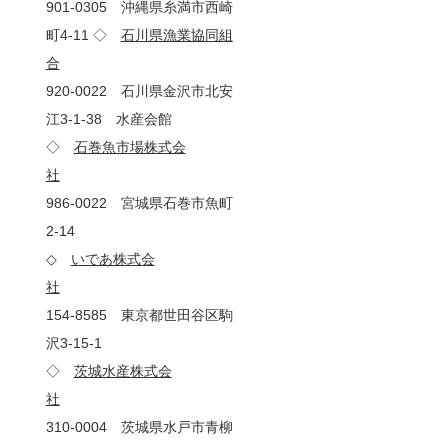
901-0305 沖縄県糸満市西崎
町4-11 ◇
石川県漁業協同組
合
920-0022 石川県金沢市北安
江3-1-38 水産会館
◇
石巻魚市場株式会
社
986-0022 宮城県石巻市魚町
2-14
◇
いであ株式会
社
154-8585 東京都世田谷区駒
沢3-15-1
◇
茨城水産株式会
社
310-0004 茨城県水戸市青柳