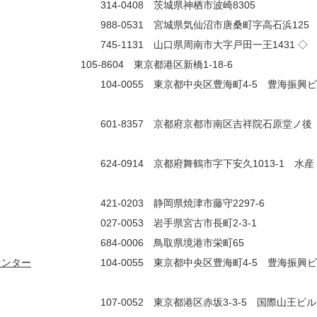
408 茨城県神栖市波崎8305
0531 宮城県気仙沼市唐桑町字高石浜125
131 山口県周南市大字戸田一王1431 
-8604 東京都港区新橋1-18-6
0055 東京都中央区豊海町4-5 豊海振興ビ
8357 京都府京都市南区吉祥院石原堂ノ後
0914 京都府舞鶴市字下安久1013-1 水産
0203 静岡県焼津市藤守2297-6
0053 岩手県宮古市長町2-3-1
0006 鳥取県境港市栄町65
センター
104-0055 東京都中央区豊海町4-5 豊海振興ビ
52 東京都港区赤坂3-3-5 国際山王ビル