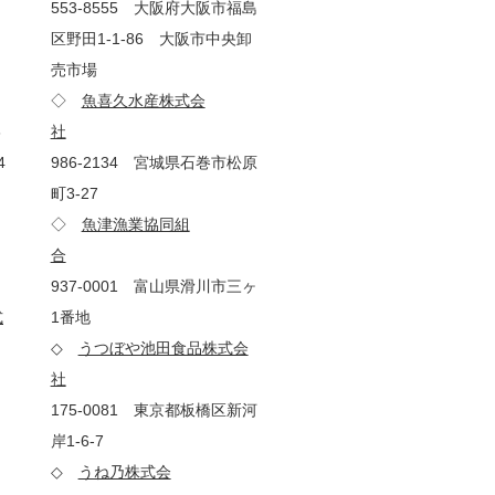
553-8555 大阪府大阪市福島
区野田1-1-86 大阪市中央卸
売市場
◇
魚喜久水産株式会
6
社
4
986-2134 宮城県石巻市松原
町3-27
◇
魚津漁業協同組
合
937-0001 富山県滑川市三ヶ
式
1番地
◇
うつぼや池田食品株式会
社
175-0081 東京都板橋区新河
岸1-6-7
◇
うね乃株式会