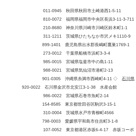
0945 秋田県秋田市土崎港西1-5-11
0072 福岡県福岡市中央区長浜3-11-3-711
8680 神奈川県川崎市川崎区鈴木町1-1
11 茨城県ひたちなか市沢メキ1110-9
401 鹿児島県出水郡長嶋町鷹巣1769-1
73-0012 千葉県船橋市浜町3-3-4
-0015 宮城県塩釜市中の島1-11
-0021 宮城県気仙沼市港町2-13
1-0305 沖縄県糸満市西崎町4-11 ◇
石川県
 石川県金沢市北安江3-1-38 水産会館
-0022 宮城県石巻市魚町2-14
585 東京都世田谷区駒沢3-15-1
0004 茨城県水戸市青柳町4566
0003 愛媛県宇和島市住吉町3-1-8
07-0052 東京都港区赤坂6-4-17 赤坂コーポ