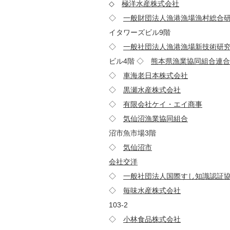
◇
極洋水産株式会社
421-
◇
一般財団法人漁港漁場漁村総合
イタワーズビル9階
◇
一般社団法人漁港漁場新技術研
ビル4階 ◇
熊本県漁業協同組合連合
◇
車海老日本株式会社
891-
◇
黒瀬水産株式会社
888-
◇
有限会社ケイ・エイ商事
501
◇
気仙沼漁業協同組合
988-
沼市魚市場3階
◇
気仙沼市
988-85
会社交洋
510-0064
◇
一般社団法人国際すし知識認証
◇
毎味水産株式会社
444-
103-2
◇
小林食品株式会社
425-