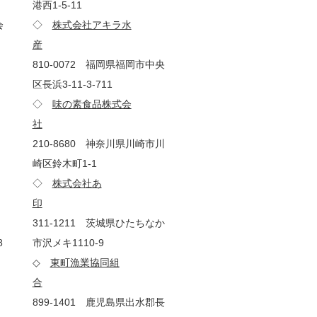
港西1-5-11
会
◇
株式会社アキラ水
産
810-0072 福岡県福岡市中央
区長浜3-11-3-711
◇
味の素食品株式会
社
210-8680 神奈川県川崎市川
ア
崎区鈴木町1-1
◇
株式会社あ
印
311-1211 茨城県ひたちなか
8
市沢メキ1110-9
◇
東町漁業協同組
合
899-1401 鹿児島県出水郡長