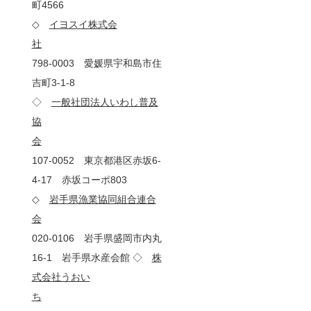
町4566
◇
イヨスイ株式会
◇
社
798-0003 愛媛県宇和島市住
吉町3-1-8
◇
一般社団法人いわし普及
協
会
107-0052 東京都港区赤坂6-
4-17 赤坂コーポ803
◇
岩手県漁業協同組合連合
会
020-0106 岩手県盛岡市内丸
16-1 岩手県水産会館 ◇
株
式会社うおい
ち